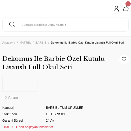
Anasayfa
MATTEL
BARBIE
Dekomus Ile Barbie Özel Kutulu Lisanslı Full Okul Seti
Dekomus Ile Barbie Özel Kutulu
Lisanslı Full Okul Seti
0 Yorum
Kategori
BARBIE
,
TÜM ÜRÜNLER
Stok Kodu
GFT-BRB-09
Garanti Süresi
24 Ay
*168,57 TL den başlayan taksitlerle!