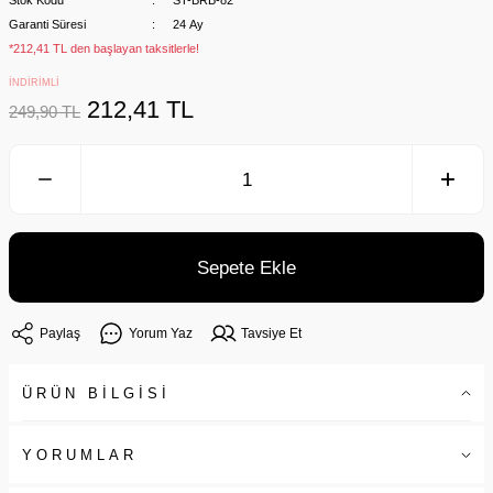
Stok Kodu
ST-BRB-82
Garanti Süresi
24 Ay
*212,41 TL den başlayan taksitlerle!
İNDİRİMLİ
212,41 TL
249,90 TL
Sepete Ekle
Paylaş
Yorum Yaz
Tavsiye Et
ÜRÜN BİLGİSİ
YORUMLAR