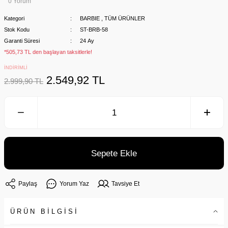
0 Yorum
Kategori
BARBIE
,
TÜM ÜRÜNLER
Stok Kodu
ST-BRB-58
Garanti Süresi
24 Ay
*505,73 TL den başlayan taksitlerle!
İNDİRİMLİ
2.549,92 TL
2.999,90 TL
Sepete Ekle
Paylaş
Yorum Yaz
Tavsiye Et
ÜRÜN BİLGİSİ