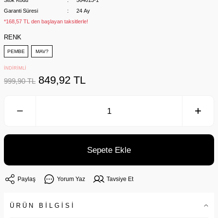
Stok Kodu
564013-1
Garanti Süresi
24 Ay
*168,57 TL den başlayan taksitlerle!
RENK
PEMBE
MAV?
İNDİRİMLİ
849,92 TL
999,90 TL
Sepete Ekle
Paylaş
Yorum Yaz
Tavsiye Et
ÜRÜN BİLGİSİ