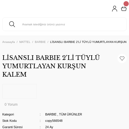
Anasayfa
MATTEL
BARBIE
LİSANSLI BARBIE 2'Lİ TÜYLÜ YUMURTLAYAN KURŞUN 
LİSANSLI BARBIE 2'Lİ TÜYLÜ
YUMURTLAYAN KURŞUN
KALEM
0 Yorum
Kategori
BARBIE
,
TÜM ÜRÜNLER
Stok Kodu
copy566548
Garanti Süresi
24 Ay