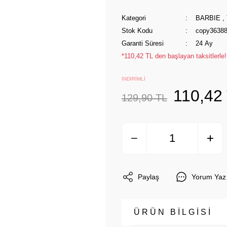
Kategori
BARBIE
,
Stok Kodu
copy3638
Garanti Süresi
24 Ay
*110,42 TL den başlayan taksitlerle!
İNDİRİMLİ
110,42
129,90 TL
Paylaş
Yorum Yaz
ÜRÜN BİLGİSİ