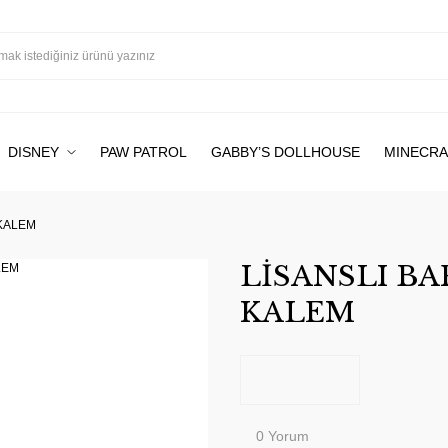
DISNEY
PAW PATROL
GABBY’S DOLLHOUSE
MINECRA
 KALEM
LİSANSLI BA
KALEM
0 Yorum