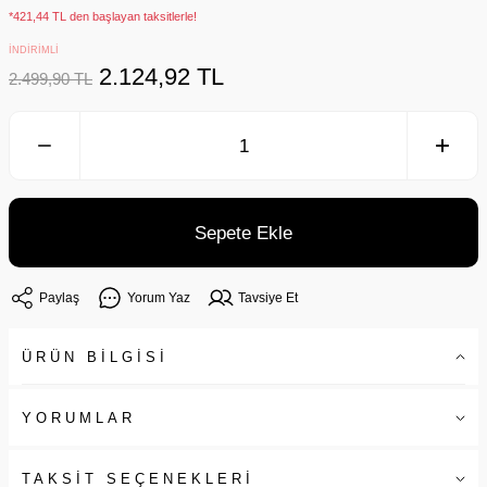
*421,44 TL den başlayan taksitlerle!
İNDİRİMLİ
2.124,92 TL
2.499,90 TL
Sepete Ekle
Paylaş
Yorum Yaz
Tavsiye Et
ÜRÜN BİLGİSİ
YORUMLAR
TAKSİT SEÇENEKLERİ