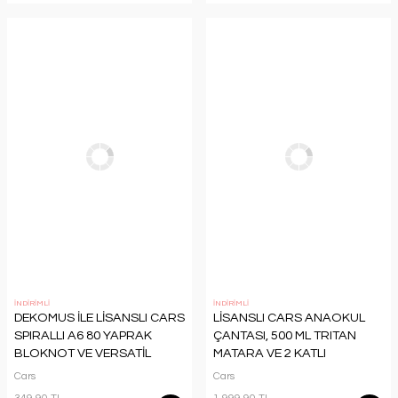
İNDİRİMLİ
İNDİRİMLİ
DEKOMUS İLE LİSANSLI CARS
LİSANSLI CARS ANAOKUL
SPIRALLI A6 80 YAPRAK
ÇANTASI, 500 ML TRITAN
BLOKNOT VE VERSATİL
MATARA VE 2 KATLI
UÇLU KALEM 0.7 MM 2'LİSİ
BESLENME KUTUSU/LUNCH
Cars
Cars
BOX SETİ