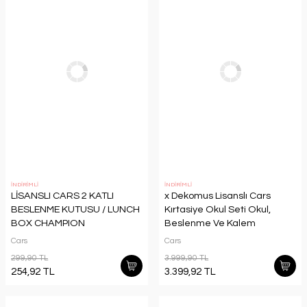
İNDİRİMLİ
İNDİRİMLİ
LİSANSLI CARS 2 KATLI
x Dekomus Lisanslı Cars
BESLENME KUTUSU / LUNCH
Kırtasiye Okul Seti Okul,
BOX CHAMPION
Beslenme Ve Kalem
Çantası,Matara, Beslenme
Cars
Cars
Kabı
299,90 TL
3.999,90 TL
254,92 TL
3.399,92 TL