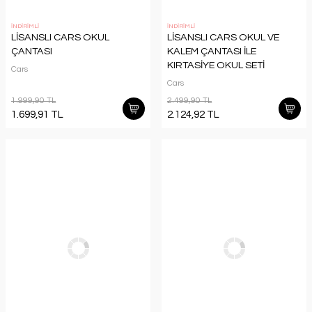
İNDİRİMLİ
İNDİRİMLİ
LİSANSLI CARS OKUL
LİSANSLI CARS OKUL VE
ÇANTASI
KALEM ÇANTASI İLE
KIRTASİYE OKUL SETİ
Cars
Cars
1.999,90 TL
2.499,90 TL
1.699,91 TL
2.124,92 TL