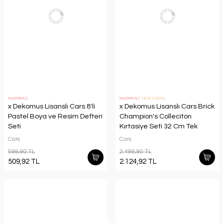
İNDİRİMLİ
İNDİRİMLİ
YENİ ÜRÜN
x Dekomus Lisanslı Cars 8'li
x Dekomus Lisanslı Cars Brick
Pastel Boya ve Resim Defteri
Champion's Colleciton
Seti
Kırtasiye Seti 32 Cm Tek
Bölmeli Küçük Boy Anaokul
Cars
Cars
Çantası,Beslenme
599,90 TL
2.499,90 TL
Kabı,Matara Seti
509,92 TL
2.124,92 TL