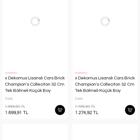
İNDİRİMLİ
İNDİRİMLİ
x Dekomus Lisanslı Cars Brick
x Dekomus Lisanslı Cars Brick
Champion's Colleciton 32 Cm
Champion's Colleciton 32 Cm
Tek Bölmeli Küçük Boy
Tek Bölmeli Küçük Boy
Anaokul Çantası,Beslenme
Anaokul Çantası
Cars
Cars
Kabı,Matara Seti
1.999,90 TL
1.499,90 TL
1.699,91 TL
1.274,92 TL