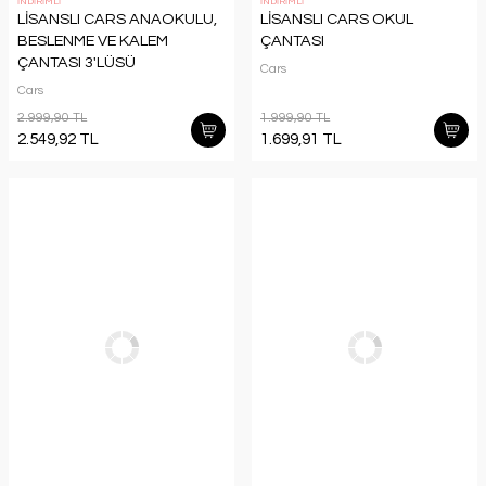
İNDİRİMLİ
İNDİRİMLİ
LİSANSLI CARS ANAOKULU,
LİSANSLI CARS OKUL
BESLENME VE KALEM
ÇANTASI
ÇANTASI 3'LÜSÜ
Cars
Cars
2.999,90 TL
1.999,90 TL
2.549,92 TL
1.699,91 TL