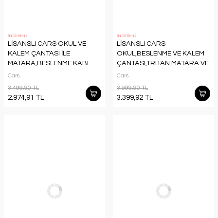
İNDİRİMLİ
İNDİRİMLİ
LİSANSLI CARS OKUL VE
LİSANSLI CARS
KALEM ÇANTASI İLE
OKUL,BESLENME VE KALEM
MATARA,BESLENME KABI
ÇANTASI,TRITAN MATARA VE
FULL KIRTASİYE OKUL SETİ
BESLENME KUTUSU SETİ
Cars
Cars
3.499,90 TL
3.999,90 TL
2.974,91 TL
3.399,92 TL