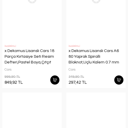
İNDİRİMLİ
İNDİRİMLİ
x Dekomus Lisanslı Cars 18
x Dekomus Lisanslı Cars A6
Parça Kırtasiye Seti Resim
80 Yaprak Spiralli
Defteri,Pastel Boya,Çıtçıt
Bloknot,Uçlu Kalem 0.7 mm
Dosya
ve Silgi Seti
Cars
Cars
999,90 TL
349,90 TL
849,92 TL
297,42 TL