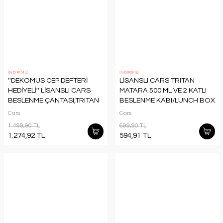
İNDİRİMLİ
İNDİRİMLİ
''DEKOMUS CEP DEFTERİ
LİSANSLI CARS TRITAN
HEDİYELİ'' LİSANSLI CARS
MATARA 500 ML VE 2 KATLI
BESLENME ÇANTASI,TRITAN
BESLENME KABI/LUNCH BOX
MATARA 500 ML VE 2 KATLI
SETİ
Cars
Cars
BESLENME KABI/LUNCH BOX
1.499,90 TL
699,90 TL
SETİ
1.274,92 TL
594,91 TL