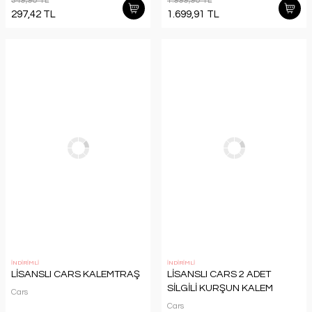
349,90 TL
1.999,90 TL
297,42 TL
1.699,91 TL
İNDİRİMLİ
İNDİRİMLİ
LİSANSLI CARS KALEMTRAŞ
LİSANSLI CARS 2 ADET
SİLGİLİ KURŞUN KALEM
Cars
Cars