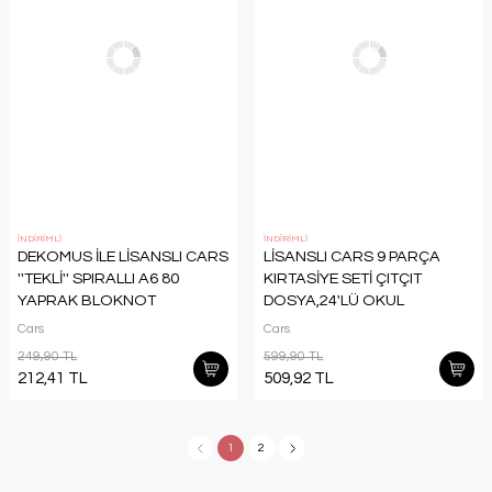
İNDİRİMLİ
İNDİRİMLİ
DEKOMUS İLE LİSANSLI CARS
LİSANSLI CARS 9 PARÇA
''TEKLİ'' SPIRALLI A6 80
KIRTASİYE SETİ ÇITÇIT
YAPRAK BLOKNOT
DOSYA,24'LÜ OKUL
ETİKETİ,BLOKNOT, 3 ADET
Cars
Cars
SİLGİLİ KURŞUN
249,90 TL
599,90 TL
KALEM,KALEMTRAŞ VE SİLGİ
212,41 TL
509,92 TL
1
2