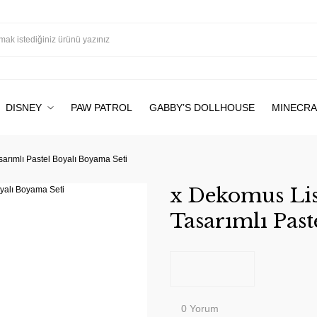
DISNEY
PAW PATROL
GABBY’S DOLLHOUSE
MINECRA
arımlı Pastel Boyalı Boyama Seti
x Dekomus Lis
Tasarımlı Past
0 Yorum