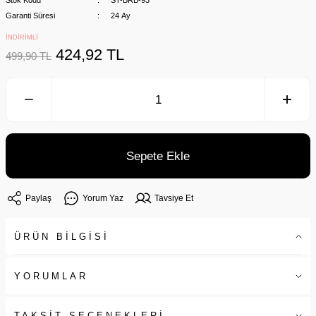
Stok Kodu
ST-BRB-93
Garanti Süresi
24 Ay
İNDİRİMLİ
424,92 TL
499,90 TL
Sepete Ekle
Paylaş
Yorum Yaz
Tavsiye Et
ÜRÜN BİLGİSİ
YORUMLAR
TAKSİT SEÇENEKLERİ