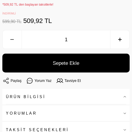
*509,92 TL den başlayan taksitlerle!
İNDİRİMLİ
509,92 TL
599,90 TL
Sepete Ekle
Paylaş
Yorum Yaz
Tavsiye Et
ÜRÜN BİLGİSİ
YORUMLAR
TAKSİT SEÇENEKLERİ