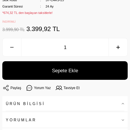
Stok Kodu
ST-CARS-23
Garanti Süresi
24 Ay
*674,32 TL den başlayan taksitlerle!
İNDİRİMLİ
3.399,92 TL
3.999,90 TL
Sepete Ekle
Paylaş
Yorum Yaz
Tavsiye Et
ÜRÜN BİLGİSİ
YORUMLAR