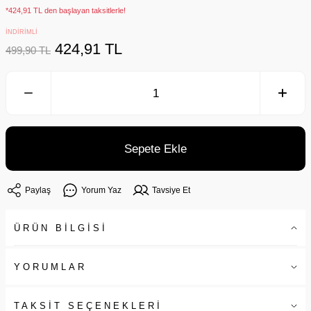
*424,91 TL den başlayan taksitlerle!
İNDİRİMLİ
424,91 TL
499,90 TL
Sepete Ekle
Paylaş
Yorum Yaz
Tavsiye Et
ÜRÜN BİLGİSİ
YORUMLAR
TAKSİT SEÇENEKLERİ