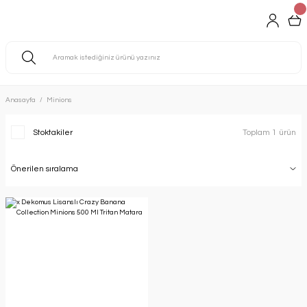
Anasayfa
Minions
Stoktakiler
Toplam 1 ürün