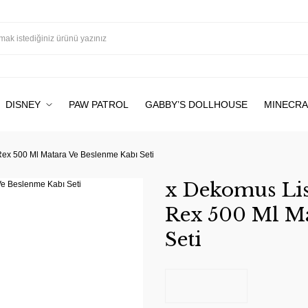
DISNEY
PAW PATROL
GABBY’S DOLLHOUSE
MINECRA
Rex 500 Ml Matara Ve Beslenme Kabı Seti
x Dekomus Lis
Rex 500 Ml Ma
Seti