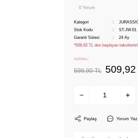
0 Yorum
Kategori
JURASSI
Stok Kodu
ST-JW-01
Garanti Süresi
24 Ay
*509,92 TL den başlayan taksitlerle!
İNDİRİMLİ
509,92
599,90 TL
Paylaş
Yorum Yaz