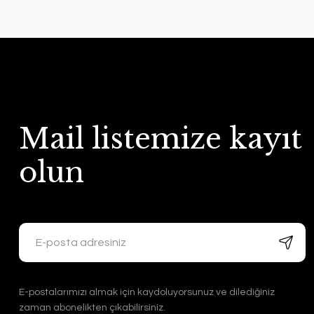
Mail listemize kayıt
olun
E-postalarımızı almak için kaydoluyorsunuz ve dilediğiniz
zaman abonelikten çıkabilirsiniz.