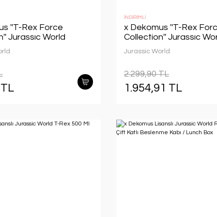
İNDİRİMLİ
s ''T-Rex Force
x Dekomus ''T-Rex For
n'' Jurassıc World
Collection'' Jurassıc Wo
 Beslenme Çantası
Lisanslı Ortopedik İlkok
orld
Jurassic World
L
2.299,90 TL
 TL
1.954,91 TL