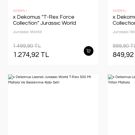
İNDİRİMLİ
İNDİRİMLİ
x Dekomus ''T-Rex Force
x Dekomu
Collection'' Jurassıc World
Collectio
Lisanslı Beslenme
Lisanslı
Jurassic World
Jurassic W
Çantası,Matara ve Beslenme
Kabı Seti
1.499,90 TL
999,90 T
1.274,92 TL
849,92