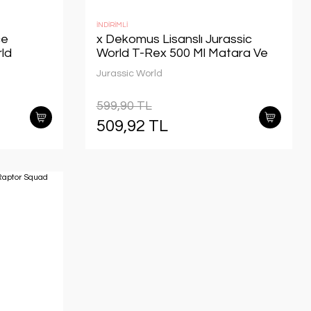
İNDİRİMLİ
ce
x Dekomus Lisanslı Jurassic
rld
World T-Rex 500 Ml Matara Ve
ul Çantası
Beslenme Kabı Seti
Jurassic World
599,90 TL
509,92 TL