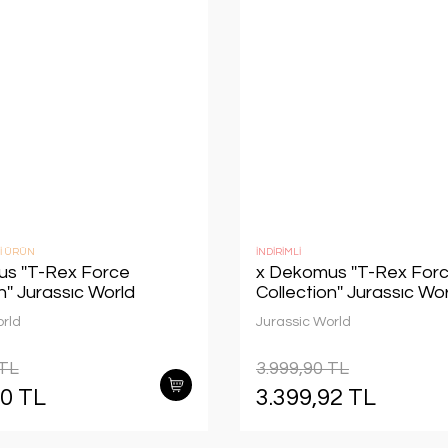
İ ÜRÜN
İNDİRİMLİ
s ''T-Rex Force
x Dekomus ''T-Rex For
n'' Jurassıc World
Collection'' Jurassıc Wo
Okul ve Kalem Çantası
Lisanslı Kırtasiye Seti O
orld
Jurassic World
Beslenme
Çantası,Matara,Beslen
 TL
3.999,90 TL
Seti
90 TL
3.399,92 TL