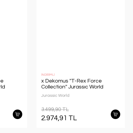
İNDİRİMLİ
ce
x Dekomus ''T-Rex Force
rld
Collection'' Jurassıc World
kul ve
Lisanslı Okul ve Beslenme
Jurassic World
Çantası,Matara,Beslenme Kabı
me Kabı
Seti
3.499,90 TL
2.974,91 TL