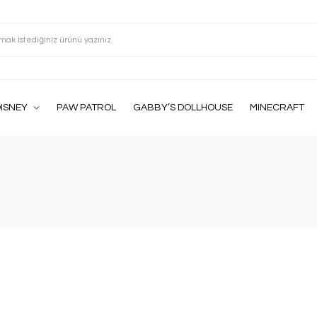
ISNEY
PAW PATROL
GABBY’S DOLLHOUSE
MINECRAFT