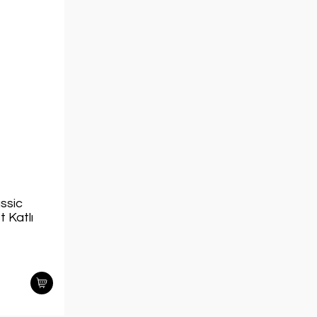
ssic
 Katlı
 Box