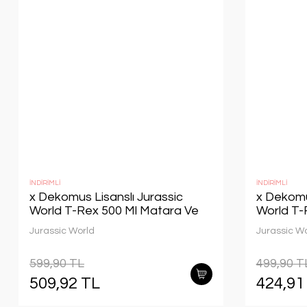
İNDİRİMLİ
İNDİRİMLİ
x Dekomus Lisanslı Jurassic
x Dekomu
World T-Rex 500 Ml Matara Ve
World T-
Beslenme Kabı Seti
Matara
Jurassic World
Jurassic W
599,90 TL
499,90 T
509,92 TL
424,91