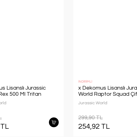
İNDİRİMLİ
s Lisanslı Jurassic
x Dekomus Lisanslı Jura
Rex 500 Ml Tritan
World Raptor Squad Çift
Beslenme Kabı / Lunch
orld
Jurassic World
L
299,90 TL
 TL
254,92 TL