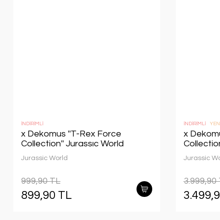
İNDİRİMLİ
İNDİRİMLİ
YEN
x Dekomus ''T-Rex Force
x Dekomu
Collection'' Jurassıc World
Collectio
Lisanslı Kalem Çantası
Lisanslı 
Jurassic World
Jurassic W
Seti
999,90 TL
3.999,90
899,90 TL
3.499,