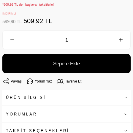
*509,92 TL den başlayan taksitlerle!
İNDİRİMLİ
509,92 TL
599,90 TL
Sepete Ekle
Paylaş
Yorum Yaz
Tavsiye Et
ÜRÜN BİLGİSİ
YORUMLAR
TAKSİT SEÇENEKLERİ