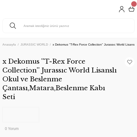
Anasayfa
JURASSIC WORLD
x Dekomus ''T-Rex Force Collection'' Jurassıc World Lisan
x Dekomus ''T-Rex Force
Collection'' Jurassıc World Lisanslı
Okul ve Beslenme
Çantası,Matara,Beslenme Kabı
Seti
0 Yorum