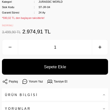
Kategori
JURASSIC WORLD
Stok Kodu
ST-JR-04
Garanti Süresi
24 Ay
*590,02 TL den başlayan taksitlerle!
İNDİRİMLİ
2.974,91 TL
3.499,90 TL
Sepete Ekle
Paylaş
Yorum Yaz
Tavsiye Et
ÜRÜN BİLGİSİ
YORUMLAR