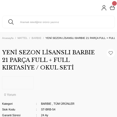
Anasayfa
MATTEL
BARBIE
YENİ SEZON LİSANSLI BARBIE 21 PARÇA FULL + FULL 
YENİ SEZON LİSANSLI BARBIE
21 PARÇA FULL + FULL
KIRTASİYE / OKUL SETİ
0 Yorum
Kategori
BARBIE
,
TÜM ÜRÜNLER
Stok Kodu
ST-BRB-54
Garanti Süresi
24 Ay