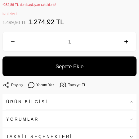
*252,86 TL den başlayan taksitlerle!
İNDİRİMLİ
1.274,92 TL
1.499,90 TL
Sepete Ekle
Paylaş
Yorum Yaz
Tavsiye Et
ÜRÜN BİLGİSİ
YORUMLAR
TAKSİT SEÇENEKLERİ