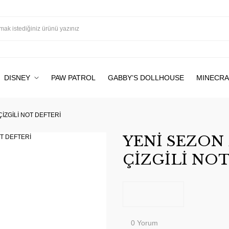
DISNEY
PAW PATROL
GABBY’S DOLLHOUSE
MINECRA
ÇİZGİLİ NOT DEFTERİ
YENİ SEZON 
ÇİZGİLİ NOT
0 Yorum