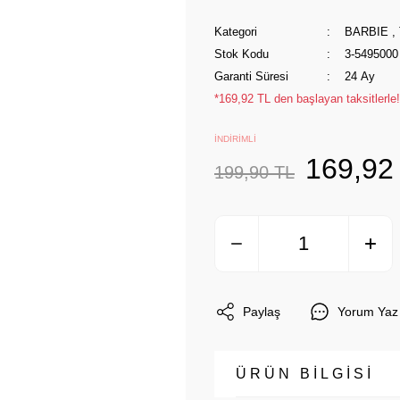
Kategori
BARBIE
,
Stok Kodu
3-5495000
Garanti Süresi
24 Ay
*169,92 TL den başlayan taksitlerle!
İNDİRİMLİ
169,92
199,90 TL
Paylaş
Yorum Yaz
ÜRÜN BİLGİSİ