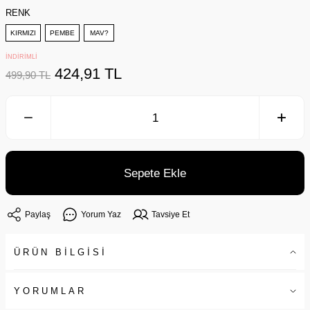
RENK
KIRMIZI
PEMBE
MAV?
İNDİRİMLİ
424,91 TL
499,90 TL
Sepete Ekle
Paylaş
Yorum Yaz
Tavsiye Et
ÜRÜN BİLGİSİ
YORUMLAR