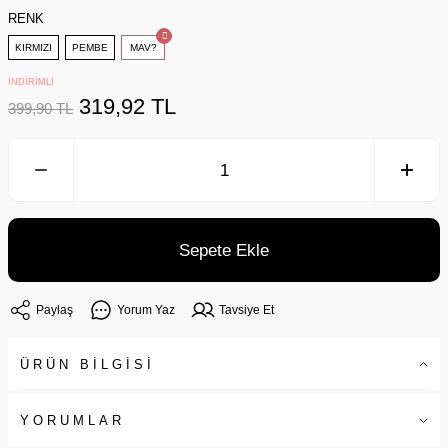
RENK
KIRMIZI
PEMBE
MAV?
İNDİRİMLİ
319,92 TL
399,90 TL
Sepete Ekle
Paylaş
Yorum Yaz
Tavsiye Et
ÜRÜN BİLGİSİ
YORUMLAR