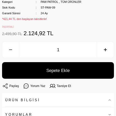
Kategori
PAW PATROL
,
TÜM ÜRÜNLER
Stok Kodu
ST-PAW-09
Garanti Süresi
24 Ay
*421,44 TL den başlayan taksitlerle!
İNDİRİMLİ
2.124,92 TL
2.499,90 TL
Sepete Ekle
Paylaş
Yorum Yaz
Tavsiye Et
ÜRÜN BİLGİSİ
YORUMLAR