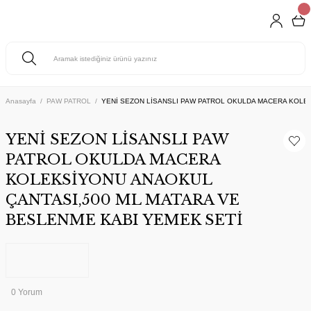
Anasayfa
PAW PATROL
YENİ SEZON LİSANSLI PAW PATROL OKULDA MACERA KOLE
YENİ SEZON LİSANSLI PAW
PATROL OKULDA MACERA
KOLEKSİYONU ANAOKUL
ÇANTASI,500 ML MATARA VE
BESLENME KABI YEMEK SETİ
0 Yorum