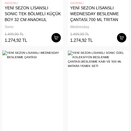
İNDİRİMLİ
İNDİRİMLİ
YENİ SEZON LİSANSLI
YENİ SEZON LİSANSLI
SONIC TEK BÖLMELİ KÜÇÜK
WEDNESDAY BESLENME
BOY 32 CM ANAOKUL
ÇANTASI,700 ML TRITAN
ÇANTASI
MATARA VE 2 KATLI
Sonic
Wednesday
BESLENME KABI YEMEK
1.499,90 TL
1.499,90 TL
SETİ
1.274,92 TL
1.274,92 TL