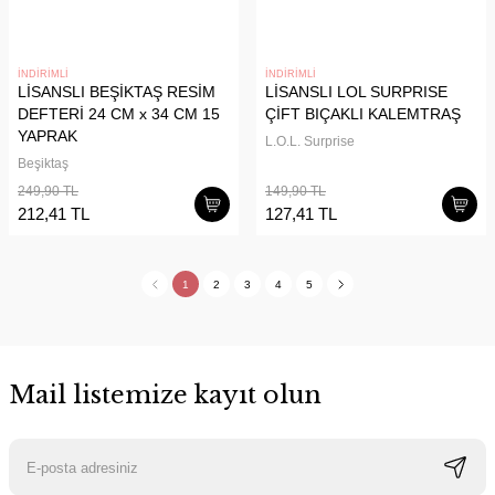
İNDİRİMLİ
İNDİRİMLİ
LİSANSLI BEŞİKTAŞ RESİM
LİSANSLI LOL SURPRISE
DEFTERİ 24 CM x 34 CM 15
ÇİFT BIÇAKLI KALEMTRAŞ
YAPRAK
L.O.L. Surprise
Beşiktaş
249,90 TL
149,90 TL
212,41 TL
127,41 TL
1
2
3
4
5
Mail listemize kayıt olun