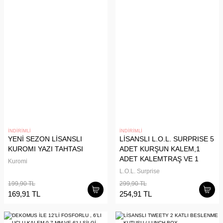
İNDİRİMLİ
İNDİRİMLİ
YENİ SEZON LİSANSLI
LİSANSLI L.O.L. SURPRISE 5
KUROMI YAZI TAHTASI
ADET KURŞUN KALEM,1
ADET KALEMTRAŞ VE 1
Kuromi
ADET SİLGİ SETİ
L.O.L. Surprise
199,90 TL
299,90 TL
169,91 TL
254,91 TL