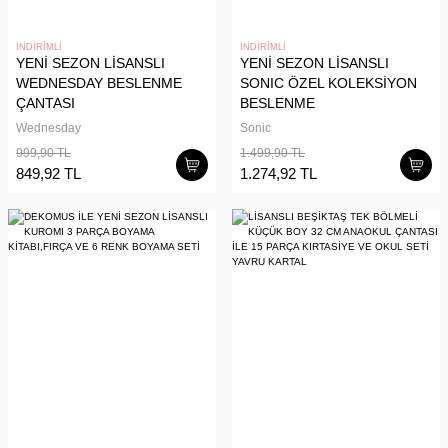
İNDİRİMLİ
İNDİRİMLİ
YENİ SEZON LİSANSLI
YENİ SEZON LİSANSLI
WEDNESDAY BESLENME
SONIC ÖZEL KOLEKSİYON
ÇANTASI
BESLENME
ÇANTASI,BESLENME KABI
Wednesday
Sonic
VE 500 ML MATARA YEMEK
999,90 TL
1.499,90 TL
SETİ
849,92 TL
1.274,92 TL