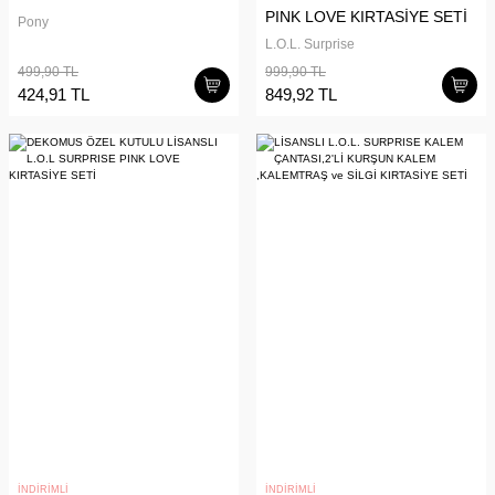
PINK LOVE KIRTASİYE SETİ
Pony
L.O.L. Surprise
499,90 TL
999,90 TL
424,91 TL
849,92 TL
İNDİRİMLİ
İNDİRİMLİ