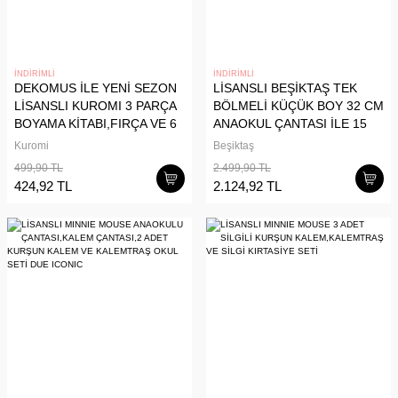
İNDİRİMLİ
İNDİRİMLİ
DEKOMUS İLE YENİ SEZON
LİSANSLI BEŞİKTAŞ TEK
LİSANSLI KUROMI 3 PARÇA
BÖLMELİ KÜÇÜK BOY 32 CM
BOYAMA KİTABI,FIRÇA VE 6
ANAOKUL ÇANTASI İLE 15
RENK BOYAMA SETİ
PARÇA KIRTASİYE VE OKUL
Kuromi
Beşiktaş
SETİ YAVRU KARTAL
499,90 TL
2.499,90 TL
424,92 TL
2.124,92 TL