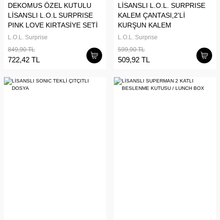
DEKOMUS ÖZEL KUTULU
LİSANSLI L.O.L. SURPRISE
LİSANSLI L.O.L SURPRISE
KALEM ÇANTASI,2'Lİ
PINK LOVE KIRTASİYE SETİ
KURŞUN KALEM
,KALEMTRAŞ ve SİLGİ
L.O.L. Surprise
L.O.L. Surprise
KIRTASİYE SETİ
849,90 TL
599,90 TL
722,42 TL
509,92 TL