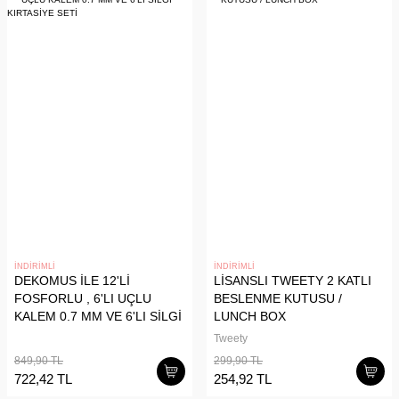
İNDİRİMLİ
İNDİRİMLİ
DEKOMUS İLE 12'Lİ
LİSANSLI TWEETY 2 KATLI
FOSFORLU , 6'LI UÇLU
BESLENME KUTUSU /
KALEM 0.7 MM VE 6'LI SİLGİ
LUNCH BOX
KIRTASİYE SETİ
Tweety
849,90 TL
299,90 TL
722,42 TL
254,92 TL