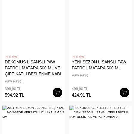
İNDİRİMLİ
İNDİRİMLİ
DEKOMUS LİSANSLI PAW
YENİ SEZON LİSANSLI PAW
PATROL MATARA 500 ML VE
PATROL MATARA 500 ML
ÇİFT KATLI BESLENME KABI
Paw Patrol
SETİ
Paw Patrol
699,90 TL
499,90 TL
594,92 TL
424,91 TL