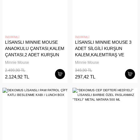
İNDİRİMLİ
İNDİRİMLİ
LİSANSLI MINNIE MOUSE
LİSANSLI MINNIE MOUSE 3
ANAOKULU ÇANTASI,KALEM
ADET SİLGİLİ KURŞUN
ÇANTASI,2 ADET KURŞUN
KALEM,KALEMTRAŞ VE
KALEM VE KALEMTRAŞ
SİLGİ KIRTASİYE SETİ
Minnie Mouse
Minnie Mouse
OKUL SETİ DUE ICONIC
2.499,90 TL
349,90 TL
2.124,92 TL
297,42 TL