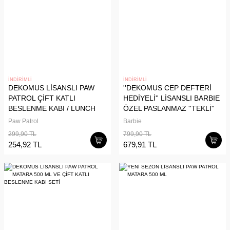
İNDİRİMLİ
İNDİRİMLİ
DEKOMUS LİSANSLI PAW
''DEKOMUS CEP DEFTERİ
PATROL ÇİFT KATLI
HEDİYELİ'' LİSANSLI BARBIE
BESLENME KABI / LUNCH
ÖZEL PASLANMAZ ''TEKLİ''
BOX
METAL MATARA 500 ML
Paw Patrol
Barbie
299,90 TL
799,90 TL
254,92 TL
679,91 TL