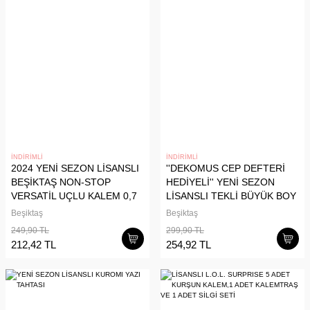
İNDİRİMLİ
İNDİRİMLİ
2024 YENİ SEZON LİSANSLI
''DEKOMUS CEP DEFTERİ
BEŞİKTAŞ NON-STOP
HEDİYELİ'' YENİ SEZON
VERSATİL UÇLU KALEM 0,7
LİSANSLI TEKLİ BÜYÜK BOY
MM
BEŞİKTAŞ METAL KUMBARA
Beşiktaş
Beşiktaş
249,90 TL
299,90 TL
212,42 TL
254,92 TL